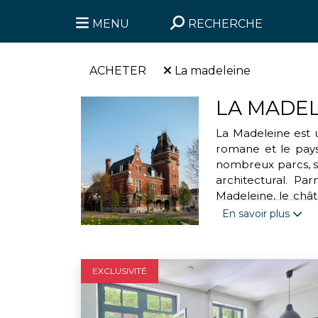
MENU
RECHERCHE
ACHETER
La madeleine
LA MADEL
La Madeleine est u
romane et le pays 
nombreux parcs, se
architectural. Pa
Madeleine, le châ
caractéristiques 
En savoir plus
Madeleine est une d
EXCLUSIVITÉ