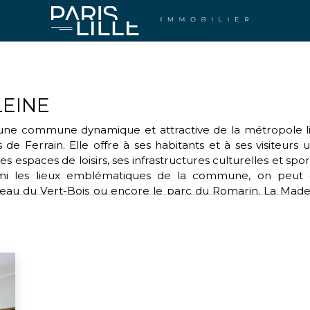
EINE
ne commune dynamique et attractive de la métropole lillo
de Ferrain. Elle offre à ses habitants et à ses visiteurs 
s espaces de loisirs, ses infrastructures culturelles et sp
rmi les lieux emblématiques de la commune, on peut cite
teau du Vert-Bois ou encore le parc du Romarin. La Ma
tout au long de l'année, comme la fête du printemps, l
estination idéale pour découvrir la richesse et la diversité 