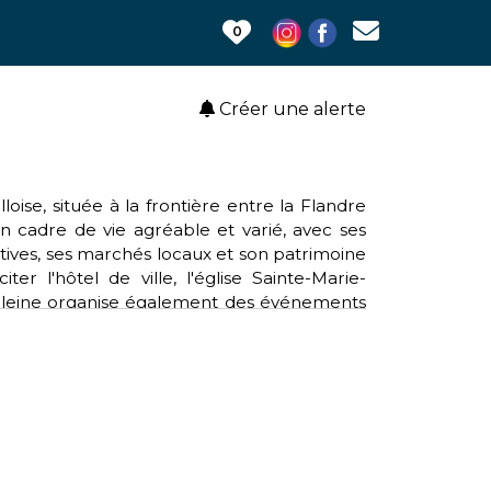
0
Créer une alerte
ise, située à la frontière entre la Flandre
un cadre de vie agréable et varié, avec ses
ortives, ses marchés locaux et son patrimoine
r l'hôtel de ville, l'église Sainte-Marie-
deleine organise également des événements
e salon du livre ou le marché de Noël. La
de la région.